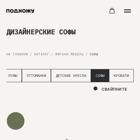
ДИЗАЙНЕРСКИЕ СОФЫ
НА ГЛАВНУЮ
/
КАТАЛОГ
/
МЯГКАЯ МЕБЕЛЬ
/
СОФЫ
ПУФЫ
ОТТОМАНКИ
ДЕТСКИЕ КРЕСЛА
СОФЫ
КРОВАТИ
СВАЙПНИТЕ
ПОДБЕРЕМ НУЖНЫЙ ЦВЕТ
Мы можем изготовить для вас стол практически
в любом цвете
дерева.
Просто оформите заказ и согласуйте
с менеджером отделку именно под ваш интерьер