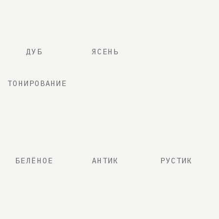
БУКЛЕ
LANVIN010
LANVIN130
LANVIN497
LANVIN512
LANVIN797
*обратите внимание, что в
зависимости от настроек вашего
дисплея, цвета и текстуры могут
отличаться от действительных