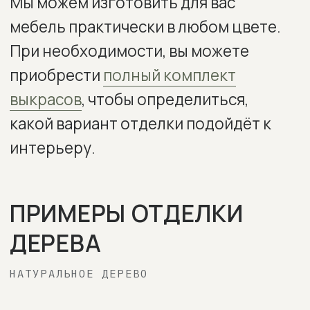
ГОЛЬФСТРИМ
ВЕЛЮР
AVELINA
AVELINA
AVELINA
9392
9516
9534
AVELINA
AVELINA
9611
9981