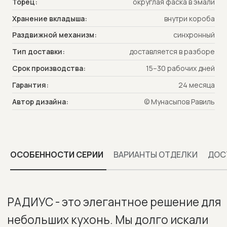
Торец:
округлая фаска в эмали
хранения внутри короба. И наконец-
Хранение вкладыша:
внутри короба
то нам это удалось. Стол РАДИУС
Раздвижной механизм:
синхронный
продуман до миллиметра. Прямые
ножки экономят место и позволяют
Тип доставки:
доставляется в разборе
придвинуть практически любой стул.
Срок производства:
15–30 рабочих дней
Частично утопленные детали короба
Гарантия:
24 месяца
позволяют уменьшить его размер и
встроить синхронную систему
Автор дизайна:
© Мунасыпов Равиль
раздвижения. Стул РАДИУС - это
функциональность в чистом виде.
ОСОБЕННОСТИ СЕРИИ
ВАРИАНТЫ ОТДЕЛКИ
ДОС