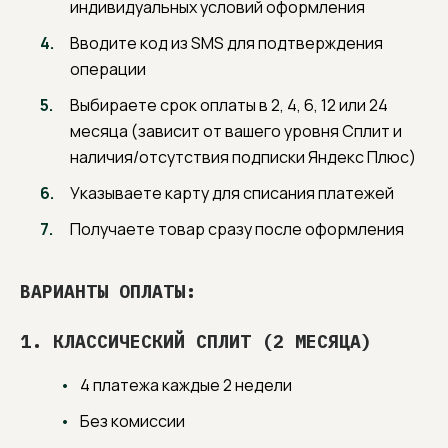
индивидуальных условий оформления
Вводите код из SMS для подтверждения
операции
Выбираете срок оплаты в 2, 4, 6, 12 или 24
месяца (зависит от вашего уровня Сплит и
наличия/отсутствия подписки Яндекс Плюс)
Указываете карту для списания платежей
Получаете товар сразу после оформления
СЛЕДИТЕ ЗА НОВОСТЯМИ
Узнавайте первыми про новинки в наших
коллекциях мебели и получайте
ВАРИАНТЫ ОПЛАТЫ:
эксклюзивные специальные предложения.
1. КЛАССИЧЕСКИЙ СПЛИТ (2 МЕСЯЦА)
4 платежа каждые 2 недели
Нажимая «Подписаться», вы соглашаетесь на
почтовую рассылку
согласно политике сайта
.
Без комиссии
ПОДПИСАТЬСЯ