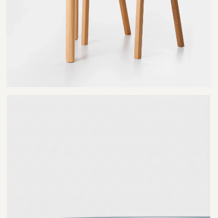
приобрести
полный комплект
выкрасов
, чтобы определиться,
какой вариант отделки подойдёт к
интерьеру.
ПРИМЕРЫ ОТДЕЛКИ
ДЕРЕВА
НАТУРАЛЬНОЕ ДЕРЕВО
ДУБ
ЯСЕНЬ
ТОНИРОВАНИЕ