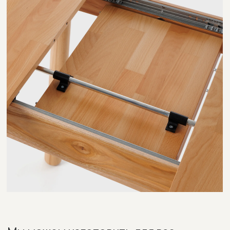
ЭМАЛЬ
RAL9005
RAL6013
RAL1002
RAL3013
RAL5024
ПРИМЕРЫ ТКАНЕЙ
РОГОЖКА