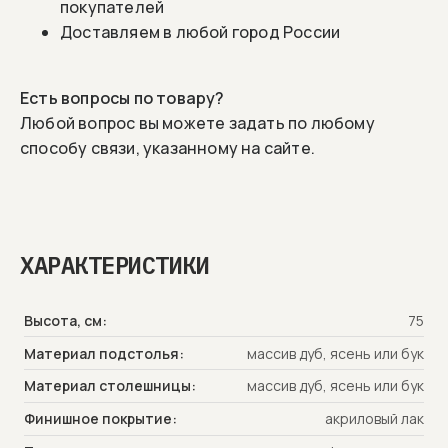
покупателей
Доставляем в любой город России
Есть вопросы по товару?
Любой вопрос вы можете задать по любому
способу связи, указанному на сайте.
РАДИУС - это элегантное решение для
небольших кухонь. Мы долго искали
ХАРАКТЕРИСТИКИ
решение желая создать красивый,
универсальный и функциональный
круглый стол небольшого диаметра с
Высота, см:
75
системой раздвижения. Для нас было
Материал подстолья:
массив дуб, ясень или бук
важно что бы фурнитура была скрыта и
Материал столешницы:
массив дуб, ясень или бук
не оголялась после раздвижения
Финишное покрытие:
акриловый лак
стола, а для вкладыша было
предусмотрено удобное место