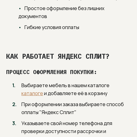
наценок и шаблонных решений.
Простое оформление без лишних
60+ УНИКАЛЬНЫХ МОДЕЛЕЙ
документов
Отмечены профессиональным сообществом
и признаны дизайнерами интерьера (3000+
Гибкие условия оплаты
скачиваний 3D-моделей).
Практичные эргономичные решения, создающие
умный уют и индивидуальность вашего дома.
КАК РАБОТАЕТ ЯНДЕКС СПЛИТ?
ВНИМАНИЕ К ДЕТАЛЯМ
От грамотной консультации до финальной
сборки. Профессиональная поддержка,
ПРОЦЕСС ОФОРМЛЕНИЯ ПОКУПКИ:
экспертные рекомендации и помощь в принятии
взвешенных решений для истинного спокойствия
и уверенности клиента.
Выбираете мебель в нашем каталоге
каталоге
и добавляете её в корзину
При оформлении заказа выбираете способ
оплаты "Яндекс Сплит"
Указываете свой номер телефона для
проверки доступности рассрочки и