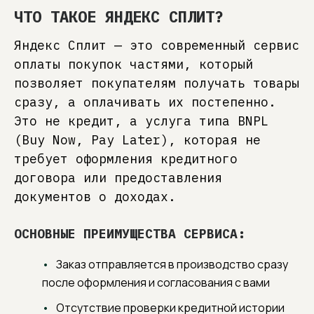
ЧТО ТАКОЕ ЯНДЕКС СПЛИТ?
Яндекс Сплит — это современный сервис
оплаты покупок частями, который
позволяет покупателям получать товары
сразу, а оплачивать их постепенно.
Это не кредит, а услуга типа BNPL
(Buy Now, Pay Later), которая не
требует оформления кредитного
договора или предоставления
10 ЛЕТ ОПЫТА
Каждый предмет — результат глубоких
документов о доходах.
знаний материалов, технологий и дизайна.
Мы лично отвечаем за долговечность
ОСНОВНЫЕ ПРЕИМУЩЕСТВА СЕРВИСА:
и эстетику вашей мебели.
Заказ отправляется в производство сразу
МЕБЕЛЬ, СОЗДАННАЯ ДЛЯ ВАС
Любой размер, цвет, материал. Цена
после оформления и согласования с вами
обсуждается открыто и прозрачно: вы платите
только за реальную ценность, без скрытых
Отсутствие проверки кредитной истории