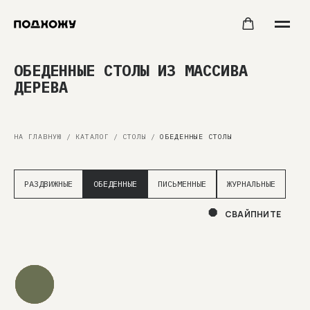
ОБЕДЕННЫЕ СТОЛЫ ИЗ МАССИВА
ДЕРЕВА
НА ГЛАВНУЮ
/
КАТАЛОГ
/
СТОЛЫ
/
ОБЕДЕННЫЕ СТОЛЫ
РАЗДВИЖНЫЕ
ОБЕДЕННЫЕ
ПИСЬМЕННЫЕ
ЖУРНАЛЬНЫЕ
СВАЙПНИТЕ
ПОДБЕРЕМ НУЖНЫЙ ЦВЕТ
Мы можем изготовить для вас стол практически
в любом цвете
дерева.
Просто оформите заказ и согласуйте
с менеджером отделку именно под ваш интерьер