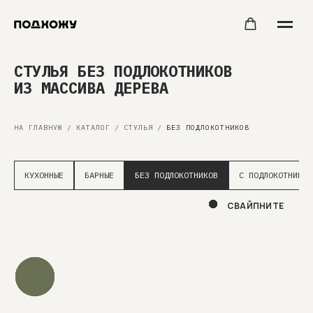
СТУЛЬЯ БЕЗ ПОДЛОКОТНИКОВ
ИЗ МАССИВА ДЕРЕВА
НА ГЛАВНУЮ
/
КАТАЛОГ
/
СТУЛЬЯ
/
БЕЗ ПОДЛОКОТНИКОВ
КУХОННЫЕ
БАРНЫЕ
БЕЗ ПОДЛОКОТНИКОВ
С ПОДЛОКОТНИКАМ
СВАЙПНИТЕ
ПОДБЕРЕМ НУЖНЫЙ ЦВЕТ
Мы можем изготовить для вас стол практически
в любом цвете
дерева.
Просто оформите заказ и согласуйте
с менеджером отделку именно под ваш интерьер