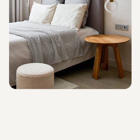
Красная
Гольфстрим
прощадь
ВЕЛЮР
Avelina 9392
Avelina 9516
Avelina 9534
Avelina 9611
Avelina 9981
БУКЛЕ