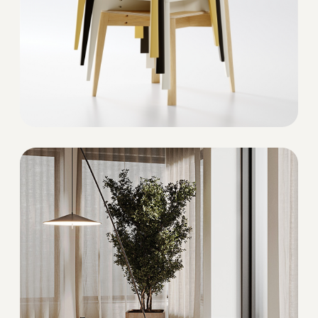
Мы можем изготовить для вас мебель
практически в любом цвете. При необходимости,
вы можете приобрести
полный комплект выкрасов
,
чтобы определиться, какой вариант отделки
подойдёт к интерьеру.
ПРИМЕРЫ ОТДЕЛКИ ДЕРЕВА
НАТУРАЛЬНОЕ ДЕРЕВО
Дуб
Ясень
ТОНИРОВАНИЕ