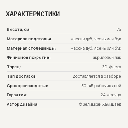
ХАРАКТЕРИСТИКИ
УНИВЕРСАЛЬНАЯ СЕРИЯ,
ПОДХОДЯЩАЯ ДЛЯ ЛЮБОГО
ПРОСТРАНСТВА
Высота, см:
75
Материал подстолья:
массив дуб, ясень или бук
Тонг — это коллекция мебели для дома и
общественных заведений.‎
Материал столешницы:
массив дуб, ясень или бук
Изготовлен из массива дерева и может быть
Финишное покрытие:
акриловый лак
окрашен в любой цвет. Отличительной чертой
является сложная геометрическая форма ног,
за счёт которой модели выглядят оригинально
Торец:
3D-фаска
во всех ракурсах. В переводе с осетинского –
твёрдый, устойчивый.
Тип доставки:
доставляется в разборе
Срок производства:
30–45 рабочих дней
Гарантия:
24 месяца
Автор дизайна:
© Зелимхан Хамицаев
ЕДИНЫЙ ДИЗАЙН