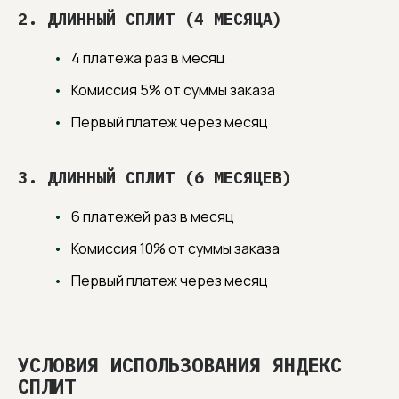
2. ДЛИННЫЙ СПЛИТ (4 МЕСЯЦА)
4 платежа раз в месяц
Комиссия 5% от суммы заказа
Первый платеж через месяц
ПОДПИШИТЕСЬ НА РАССЫЛКУ
3. ДЛИННЫЙ СПЛИТ (6 МЕСЯЦЕВ)
Узнавайте первыми про новинки в наших
коллекциях мебели и получайте эксклюзивные
специальные предложения.
6 платежей раз в месяц
Комиссия 10% от суммы заказа
Первый платеж через месяц
Нажимая «Подписаться», вы соглашаетесь на
почтовую рассылку
согласно политике сайта
.
ПОДПИСАТЬСЯ
УСЛОВИЯ ИСПОЛЬЗОВАНИЯ ЯНДЕКС
СПЛИТ