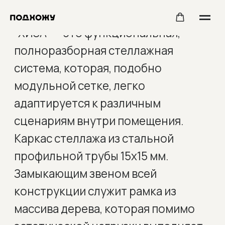
"ХИЗА" — это функциональная,
полноразборная стеллажная
система, которая, подобно
модульной сетке, легко
адаптируется к различным
сценариям внутри помещения.
Каркас стеллажа из стальной
профильной трубы 15х15 мм.
Замыкающим звеном всей
конструкции служит рамка из
массива дерева, которая помимо
эстетической нагрузки выполняет
роль связующего элемента для
всех деталей стеллажа. Полки
выполнены из шпонированной
фанеры. Деревянная рамка, полки и
каркас могут быть окрашены