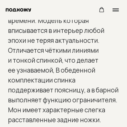
МОН — дух времени или дух вне
времени. Модель которая
вписывается в интерьер любой
эпохи не теряя актуальности.
Отличается чёткими линиями
и тонкой спинкой, что делает
ее узнаваемой, В обеденной
комплектации спинка
поддерживает поясницу, а в барной
выполняет функцию ограничителя.
Мон имеет характерные слегка
расставленные задние ножки.
Форма универсальна для
общественного интерьера или
дома. В зависимости от
подобранного цвета станет
дополнением или арт-объектом в