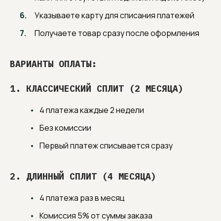
Указываете карту для списания платежей
Получаете товар сразу после оформления
ВАРИАНТЫ ОПЛАТЫ:
1. КЛАССИЧЕСКИЙ СПЛИТ (2 МЕСЯЦА)
СЛЕДИТЕ ЗА НОВОСТЯМИ
Узнавайте первыми про новинки в наших
4 платежа каждые 2 недели
коллекциях мебели и получайте
эксклюзивные специальные предложения.
Без комиссии
Первый платеж списывается сразу
Нажимая «Подписаться», вы соглашаетесь на
почтовую рассылку
согласно политике сайта
.
2. ДЛИННЫЙ СПЛИТ (4 МЕСЯЦА)
ПОДПИСАТЬСЯ
4 платежа раз в месяц
Комиссия 5% от суммы заказа