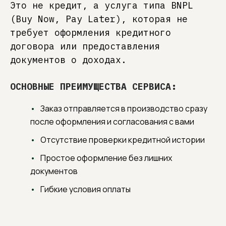
Это не кредит, а услуга типа BNPL
(Buy Now, Pay Later), которая не
требует оформления кредитного
договора или предоставления
документов о доходах.
ОСНОВНЫЕ ПРЕИМУЩЕСТВА СЕРВИСА:
10 ЛЕТ ОПЫТА
Заказ отправляется в производство сразу
Каждый предмет — результат глубоких
после оформления и согласования с вами
знаний материалов, технологий и дизайна.
Мы лично отвечаем за долговечность
Отсутствие проверки кредитной истории
и эстетику вашей мебели.
Простое оформление без лишних
МЕБЕЛЬ, СОЗДАННАЯ ДЛЯ ВАС
документов
Любой размер, цвет, материал. Цена
обсуждается открыто и прозрачно: вы платите
Гибкие условия оплаты
только за реальную ценность, без скрытых
наценок и шаблонных решений.
60+ УНИКАЛЬНЫХ МОДЕЛЕЙ