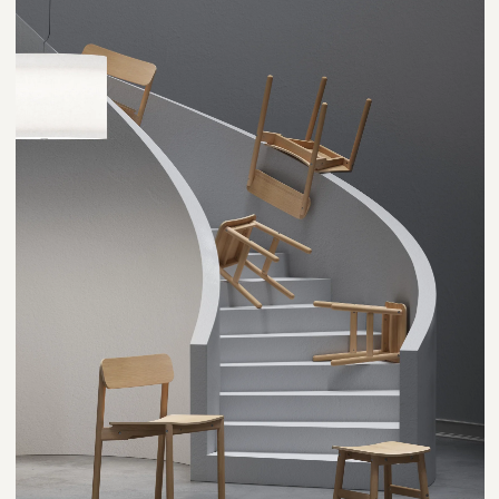
При необходимости, вы можете
приобрести
полный комплект
выкрасов
, чтобы определиться,
какой вариант отделки подойдёт к
интерьеру.
ПРИМЕРЫ ОТДЕЛКИ
ДЕРЕВА
НАТУРАЛЬНОЕ ДЕРЕВО
ДУБ
ЯСЕНЬ
ТОНИРОВАНИЕ