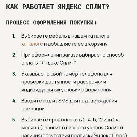
Отмечены профессиональным сообществом
КАК РАБОТАЕТ ЯНДЕКС СПЛИТ?
и признаны дизайнерами интерьера (3000+
скачиваний 3D-моделей).
Практичные эргономичные решения, создающие
ПРОЦЕСС ОФОРМЛЕНИЯ ПОКУПКИ:
умный уют и индивидуальность вашего дома.
Выбираете мебель в нашем каталоге
ВНИМАНИЕ К ДЕТАЛЯМ
каталоге
и добавляете её в корзину
От грамотной консультации до финальной
сборки. Профессиональная поддержка,
При оформлении заказа выбираете способ
экспертные рекомендации и помощь в принятии
взвешенных решений для истинного спокойствия
оплаты "Яндекс Сплит"
и уверенности клиента.
Указываете свой номер телефона для
проверки доступности рассрочки и
индивидуальных условий оформления
Вводите код из SMS для подтверждения
операции
Выбираете срок оплаты в 2, 4, 6, 12 или 24
месяца (зависит от вашего уровня Сплит и
наличия/отсутствия подписки Яндекс Плюс)