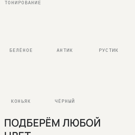
9611
9981
БУКЛЕ
LANVIN010
LANVIN130
LANVIN497
LANVIN512
LANVIN797
*обратите внимание, что в
зависимости от настроек вашего
дисплея, цвета и текстуры могут
отличаться от действительных