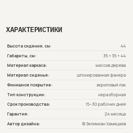
Работая над коллекцией Raza,
хотелось создать продукт вне
ХАРАКТЕРИСТИКИ
времени, который бы не терял свою
актуальность. Отсюда, собственно
Высота сидения, см:
44
и название – Raza, которое
Габариты, см:
35 × 35 × 44
вытекает из слова «разæфонæ»,
что в переводе означает –
Материал каркаса:
массив дерева
безвременный, безвременно. А для
Материал сиденья:
шпонированная фанера
того, чтобы название приятно
Финишное покрытие:
акриловый лак
ложилось на слух, я решил его
сократить до четырёх букв.
Тип конструкции:
неразборная
Коллекция включает в себя:
Срок производства:
15–30 рабочих дней
обеденный стул, табурет, барный и
Гарантия:
24 месяца
полубарный табуреты.
Автор дизайна:
© Зелимхан Хамицаев