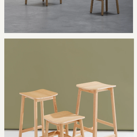
БЕЛЁНОЕ
АНТИК
РУСТИК
КОНЬЯК
ЧЁРНЫЙ
ПОДБЕРЁМ ЛЮБОЙ
ЦВЕТ
Помимо наших стандартных цветов,
мы можем изготовить мебель в
любом необходимом вам цвете,
чтобы она наилучшим образом
подходила вашему интерьеру и
предпочтениям.