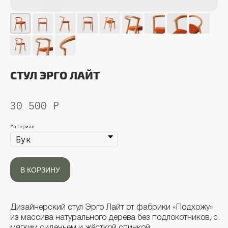
СТУЛ ЭРГО ЛАЙТ
30 500
Р
Материал
В КОРЗИНУ
ПОКУПАЙТЕ СЕЙЧАС,
ПЛАТИТЕ ПОТОМ
Приобретайте дизайнерскую мебель в
рассрочку до 10 месяцев с картой ХАЛВА и
Дизайнерский стул Эрго Лайт от фабрики «Подхожу»
сервисом Яндекс Сплит при оформлении
из массива натурального дерева без подлокотников, с
заказа с онлайн-оплатой в нашем