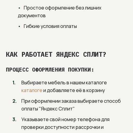
Простое оформление без лишних
документов
Гибкие условия оплаты
КАК РАБОТАЕТ ЯНДЕКС СПЛИТ?
1
Добавьте понравившуюся
мебель в корзину, вариант
отделки можно выбрать позже
ПРОЦЕСС ОФОРМЛЕНИЯ ПОКУПКИ:
Выбираете мебель в нашем каталоге
каталоге
и добавляете её в корзину
2
Перейдите в корзину, нажав на
иконку в верхнем правом углу и
При оформлении заказа выбираете способ
перейдите к оформлению заказа
оплаты "Яндекс Сплит"
Указываете свой номер телефона для
3
Заполните контактные данные,
проверки доступности рассрочки и
информацию для доставки и