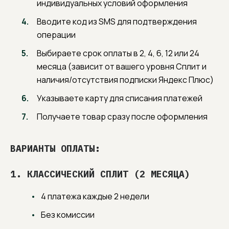
индивидуальных условий оформления
оформите заказ
Вводите код из SMS для подтверждения
операции
4
Мы перезвоним, согласуем
Выбираете срок оплаты в 2, 4, 6, 12 или 24
с вами вариант отделки
и передадим заказ
месяца (зависит от вашего уровня Сплит и
в производство
наличия/отсутствия подписки Яндекс Плюс)
Указываете карту для списания платежей
Получаете товар сразу после оформления
ВАРИАНТЫ ОПЛАТЫ:
1. КЛАССИЧЕСКИЙ СПЛИТ (2 МЕСЯЦА)
4 платежа каждые 2 недели
Без комиссии