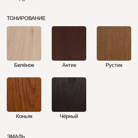
Красная
Гольфстрим
прощадь
ВЕЛЮР
Avelina 9392
Avelina 9516
Avelina 9534
Avelina 9611
Avelina 9981
БУКЛЕ