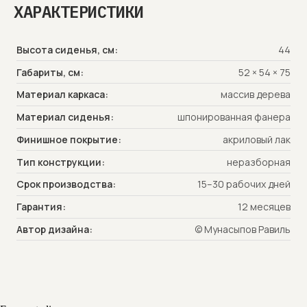
ХАРАКТЕРИСТИКИ
ТОНИРОВАНИЕ
Высота сиденья, см:
44
Габариты, см:
52 × 54 × 75
Материал каркаса:
массив дерева
Белёное
Антик
Рустик
Материал сиденья:
шпонированная фанера
Финишное покрытие:
акриловый лак
Тип конструкции:
неразборная
Срок производства:
15–30 рабочих дней
Коньяк
Чёрный
Гарантия:
12 месяцев
ЭМАЛЬ
Автор дизайна:
© Мунасыпов Равиль
RAL9005
RAL6013
RAL1002