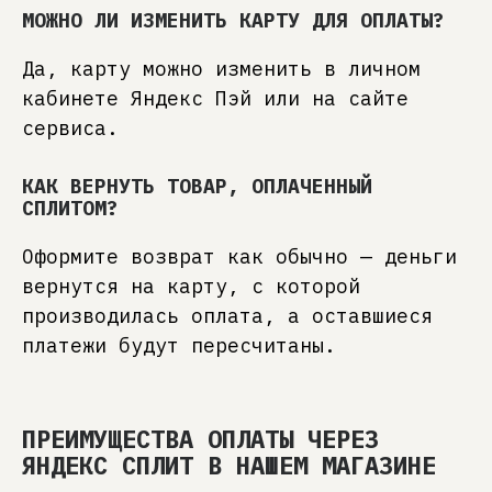
Мы лично отвечаем за долговечность
МОЖНО ЛИ ИЗМЕНИТЬ КАРТУ ДЛЯ ОПЛАТЫ?
и эстетику вашей мебели.
Да, карту можно изменить в личном
МЕБЕЛЬ, СОЗДАННАЯ ДЛЯ ВАС
Любой размер, цвет, материал. Цена
кабинете Яндекс Пэй или на сайте
обсуждается открыто и прозрачно: вы платите
сервиса.
только за реальную ценность, без скрытых
наценок и шаблонных решений.
КАК ВЕРНУТЬ ТОВАР, ОПЛАЧЕННЫЙ
60+ УНИКАЛЬНЫХ МОДЕЛЕЙ
СПЛИТОМ?
Отмечены профессиональным сообществом
и признаны дизайнерами интерьера (3000+
Оформите возврат как обычно — деньги
скачиваний 3D-моделей).
вернутся на карту, с которой
Практичные эргономичные решения, создающие
умный уют и индивидуальность вашего дома.
производилась оплата, а оставшиеся
платежи будут пересчитаны.
ВНИМАНИЕ К ДЕТАЛЯМ
От грамотной консультации до финальной
сборки. Профессиональная поддержка,
экспертные рекомендации и помощь в принятии
взвешенных решений для истинного спокойствия
ПРЕИМУЩЕСТВА ОПЛАТЫ ЧЕРЕЗ
и уверенности клиента.
ЯНДЕКС СПЛИТ В НАШЕМ МАГАЗИНЕ