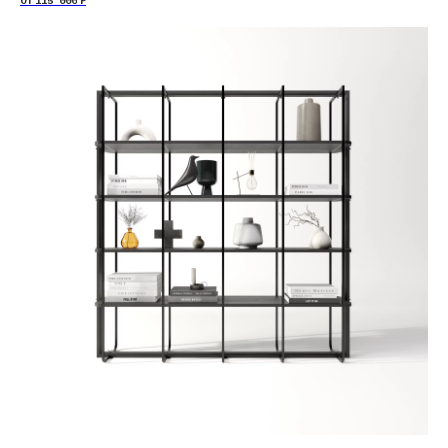
ОТ
115 000
Р