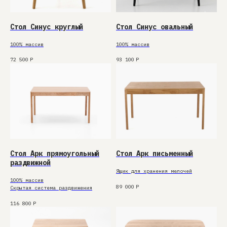
Стол Синус круглый
Стол Синус овальный
100% массив
100% массив
72 500
Р
93 100
Р
Стол Арк прямоугольный
Стол Арк письменный
раздвижной
Ящик для хранения мелочей
100% массив
89 000
Р
Скрытая система раздвижения
116 800
Р