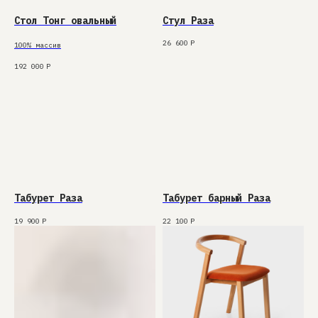
Стол Тонг овальный
Стул Раза
26 600
Р
100% массив
192 000
Р
Табурет Раза
Табурет барный Раза
19 900
Р
22 100
Р