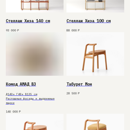
Стеллаж Хиза 140 см
Стеллаж Хиза 100 см
93 000
Р
88 000
Р
Комод АМАД В3
Табурет Мон
28 500
Р
Д140* Г48* В135 см
Распашные фасады и выдвижные
ящики
140 000
Р