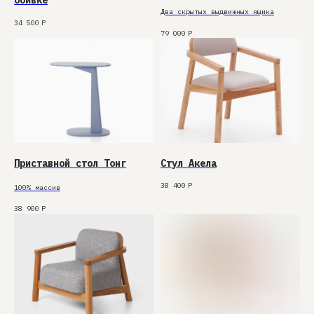
обивке
Два скрытых выдвижных ящика
34 500
Р
79 000
Р
Приставной стол Тонг
Стул Акела
38 400
Р
100% массив
38 900
Р