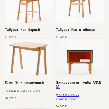
Табурет Мон барный
Табурет Мон в обивке
31 500
Р
31 900
Р
Стол Пичи письменный
Прикроватная тумба АМАД
В1
Компактное рабочее место
Д50* Г35* В48 см
48 300
Р
Открытая полка
36 500
Р