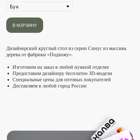
В КОРЗИНУ
ПОКУПАЙТЕ
СЕЙЧАС, ПЛАТИТЕ
ПОТОМ
Приобретайте дизайнерскую мебель в
рассрочку до 10 месяцев с картой ХАЛВА и
Дизайнерский круглый стол из серии Синус из массива
сервисом Яндекс Сплит при оформлении
дерева от фабрики «Подхожу».
заказа с онлайн-оплатой в нашем
интернет-магазине
Изготовим на заказ в любой нужной отделке
Предоставим дизайнеру бесплатно 3D-модели
Специальные цены для оптовых покупателей
Доставляем в любой город России