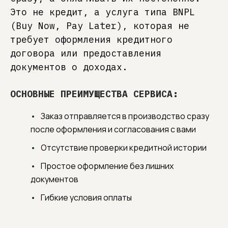
2
Перейдите в корзину, нажав на
Это не кредит, а услуга типа BNPL
иконку в верхнем правом углу и
перейдите к оформлению заказа
(Buy Now, Pay Later), которая не
требует оформления кредитного
договора или предоставления
3
Заполните контактные данные,
документов о доходах.
информацию для доставки и
оформите заказ
ОСНОВНЫЕ ПРЕИМУЩЕСТВА СЕРВИСА:
Заказ отправляется в производство сразу
4
Мы перезвоним, согласуем
после оформления и согласования с вами
с вами вариант отделки
и передадим заказ
в производство
Отсутствие проверки кредитной истории
Простое оформление без лишних
документов
Гибкие условия оплаты