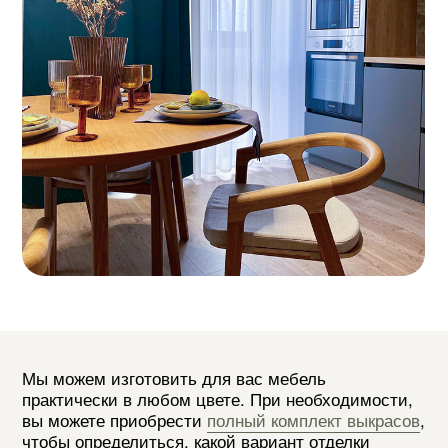
РОГОЖКА
Ваниль
Дикий лён
Итальянская
соломка
Красная
Гольфстрим
прощадь
ВЕЛЮР
Avelina 9392
Avelina 9516
Avelina 9534