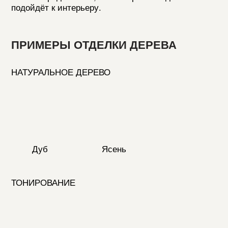
Avelina 9611
Avelina 9981
БУКЛЕ
LANVIN010
LANVIN130
LANVIN497
LANVIN512
LANVIN797
*обратите внимание, что в зависимости
от настроек вашего дисплея, цвета и текстуры
могут отличаться от действительных