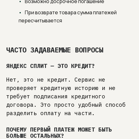
Возможно досрочное погашение
обсуждается открыто и прозрачно: вы платите
только за реальную ценность, без скрытых
При возврате товара сумма платежей
наценок и шаблонных решений.
пересчитывается
60+ УНИКАЛЬНЫХ МОДЕЛЕЙ
Отмечены профессиональным сообществом
и признаны дизайнерами интерьера (3000+
скачиваний 3D-моделей).
ЧАСТО ЗАДАВАЕМЫЕ ВОПРОСЫ
Практичные эргономичные решения, создающие
умный уют и индивидуальность вашего дома.
ЯНДЕКС СПЛИТ — ЭТО КРЕДИТ?
ВНИМАНИЕ К ДЕТАЛЯМ
От грамотной консультации до финальной
Нет, это не кредит. Сервис не
сборки. Профессиональная поддержка,
проверяет кредитную историю и не
экспертные рекомендации и помощь в принятии
взвешенных решений для истинного спокойствия
требует подписания кредитного
и уверенности клиента.
договора. Это просто удобный способ
разделить оплату на части.
ПОЧЕМУ ПЕРВЫЙ ПЛАТЕЖ МОЖЕТ БЫТЬ
БОЛЬШЕ ОСТАЛЬНЫХ?