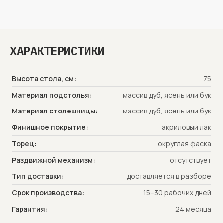
НАЛИЧИИ ПЕРЕКЛАДИНЫ
СИНУС – это коллекция обеденных столов,
особенность которой заключается в наличии
перекладины связывающей ножки в единое
подстолье, что придаёт моделям
ХАРАКТЕРИСТИКИ
монументальный и футуристичный вид, что
позволяет сочетаться столам серии с любым
современным интерьером.
Высота стола, см:
75
Материал подстолья:
массив дуб, ясень или бук
Материал столешницы:
массив дуб, ясень или бук
Финишное покрытие:
акриловый лак
Торец:
округлая фаска
Раздвижной механизм:
отсутствует
Тип доставки:
доставляется в разборе
Срок производства:
15–30 рабочих дней
Гарантия:
24 месяца