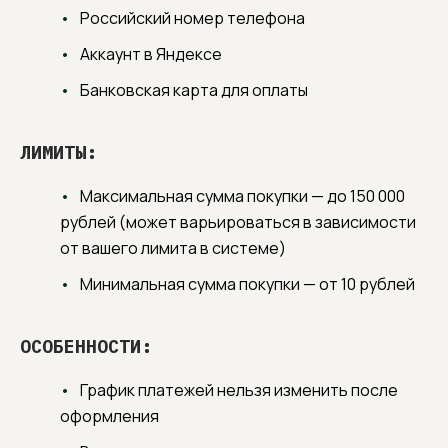
Российский номер телефона
Аккаунт в Яндексе
Банковская карта для оплаты
ЛИМИТЫ:
Максимальная сумма покупки — до 150 000
рублей (может варьироваться в зависимости
от вашего лимита в системе)
Минимальная сумма покупки — от 10 рублей
10 ЛЕТ ОПЫТА
Каждый предмет — результат глубоких
ОСОБЕННОСТИ:
знаний материалов, технологий и дизайна.
Мы лично отвечаем за долговечность
и эстетику вашей мебели.
График платежей нельзя изменить после
оформления
МЕБЕЛЬ, СОЗДАННАЯ ДЛЯ ВАС
Любой размер, цвет, материал. Цена