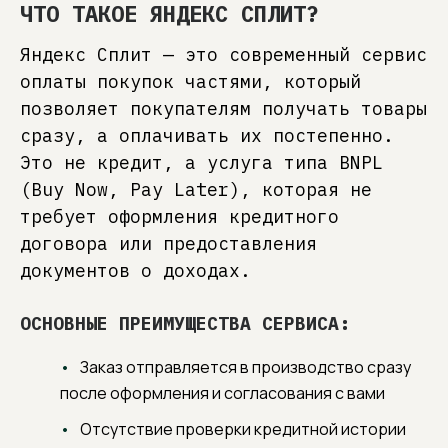
информацию для доставки и
ЧТО ТАКОЕ ЯНДЕКС СПЛИТ?
оформите заказ
Яндекс Сплит — это современный сервис
оплаты покупок частями, который
4
Мы перезвоним, согласуем
позволяет покупателям получать товары
с вами вариант отделки
сразу, а оплачивать их постепенно.
и передадим заказ
в производство
Это не кредит, а услуга типа BNPL
(Buy Now, Pay Later), которая не
требует оформления кредитного
договора или предоставления
документов о доходах.
ОСНОВНЫЕ ПРЕИМУЩЕСТВА СЕРВИСА:
Заказ отправляется в производство сразу
после оформления и согласования с вами
Отсутствие проверки кредитной истории