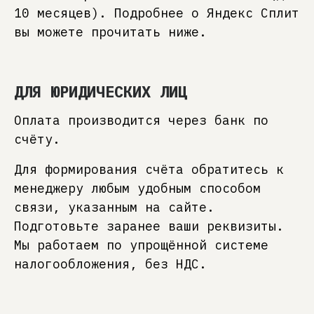
10 месяцев). Подробнее о Яндекс Сплит
вы можете прочитать ниже.
ДЛЯ ЮРИДИЧЕСКИХ ЛИЦ
Оплата производится через банк по
счёту.
1
Добавьте понравившуюся
мебель в корзину, вариант
отделки можно выбрать позже
Для формирования счёта обратитесь к
менеджеру любым удобным способом
связи, указанным на сайте.
2
Подготовьте заранее ваши реквизиты.
Перейдите в корзину, нажав на
иконку в верхнем правом углу и
Мы работаем по упрощённой системе
перейдите к оформлению заказа
налогообложения, без НДС.
3
Заполните контактные данные,