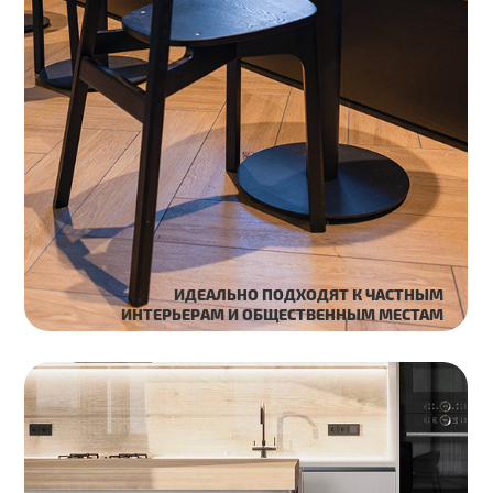
Мы можем изготовить для вас мебель
практически в любом цвете. При необходимости,
вы можете приобрести
полный комплект выкрасов
,
чтобы определиться, какой вариант отделки
подойдёт к интерьеру.
ПРИМЕРЫ ОТДЕЛКИ ДЕРЕВА
НАТУРАЛЬНОЕ ДЕРЕВО
Дуб
Ясень