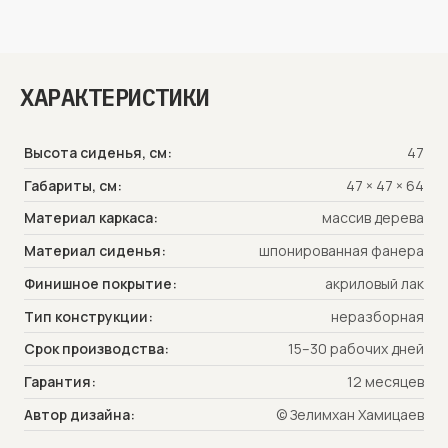
Коллекция Мон отличается чёткими линиями
и тонкой спинкой, что делает ее узнаваемой,
а также эргономичной, удобной и долговечной.
Мон имеет характерные слегка расставленные
задние ножки. Конструкция позволяет
ХАРАКТЕРИСТИКИ
адаптироваться и гармонировать с окружающей
средой, гарантируя при этом исключительный
комфорт. Благодаря разумному сочетанию
натуральных материалов Мон предлагает
Высота сиденья, см:
47
высокое качество, традиционное мастерство
и стиль.
Габариты, см:
47 × 47 × 64
Материал каркаса:
массив дерева
Материал сиденья:
шпонированная фанера
Финишное покрытие:
акриловый лак
Тип конструкции:
неразборная
Срок производства:
15–30 рабочих дней
Гарантия:
12 месяцев
Автор дизайна:
© Зелимхан Хамицаев