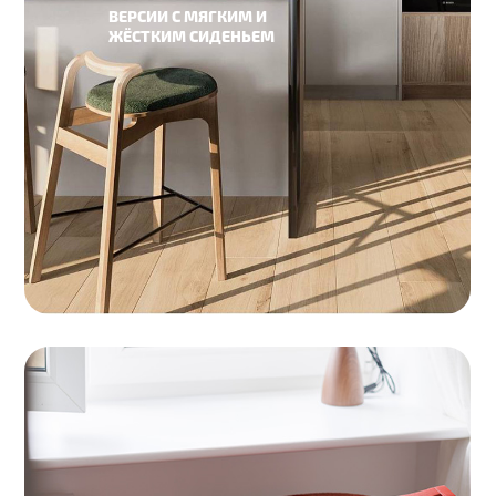
ТОНИРОВАНИЕ
Белёное
Антик
Рустик
Коньяк
Чёрный
ЭМАЛЬ
RAL9005
RAL6013
RAL1002