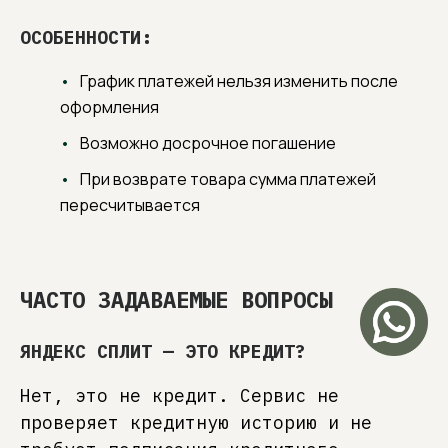
От грамотной консультации до финальной
сборки. Профессиональная поддержка,
ОСОБЕННОСТИ:
экспертные рекомендации и помощь в принятии
взвешенных решений для истинного спокойствия
и уверенности клиента.
График платежей нельзя изменить после
оформления
Возможно досрочное погашение
При возврате товара сумма платежей
пересчитывается
ЧАСТО ЗАДАВАЕМЫЕ ВОПРОСЫ
ЯНДЕКС СПЛИТ — ЭТО КРЕДИТ?
Нет, это не кредит. Сервис не
проверяет кредитную историю и не