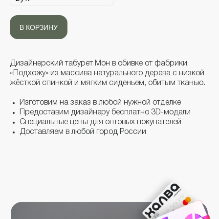
В КОРЗИНУ
ПОКУПАЙТЕ СЕЙЧАС,
ПЛАТИТЕ ПОТОМ
Приобретайте дизайнерскую мебель в
Дизайнерский табурет Мон в обивке от фабрики
рассрочку до 10 месяцев с картой ХАЛВА и
«Подхожу» из массива натурального дерева с низкой
сервисом Яндекс Сплит при оформлении
жёсткой спинкой и мягким сиденьем, обитым тканью.
заказа с онлайн-оплатой в нашем
интернет-магазине
Изготовим на заказ в любой нужной отделке
Предоставим дизайнеру бесплатно 3D-модели
Специальные цены для оптовых покупателей
Доставляем в любой город России