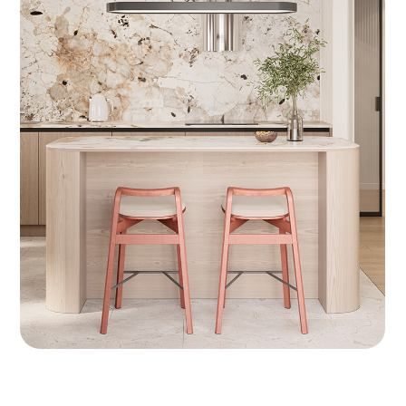
Красная
Гольфстрим
прощадь
ВЕЛЮР
Avelina 9392
Avelina 9516
Avelina 9534
Avelina 9611
Avelina 9981
БУКЛЕ