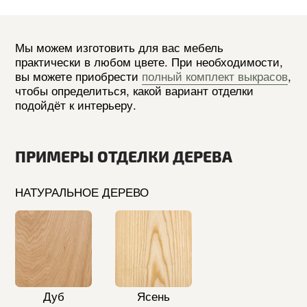
LANVIN010
LANVIN130
LANVIN497
LANVIN512
LANVIN797
*обратите внимание, что в зависимости
от настроек вашего дисплея, цвета и текстуры
могут отличаться от действительных