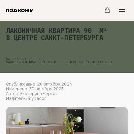
ЛАКОНИЧНАЯ КВАРТИРА 90 М²
В ЦЕНТРЕ САНКТ-ПЕТЕРБУРГА
НА ГЛАВНУЮ
/
БЛОГ
/
ЛАКОНИЧНАЯ КВАРТИРА 90 М² В ЦЕНТРЕ САНКТ-ПЕТЕРБУРГА
Опубликовано:
28 октября 2024
Изменено:
30 октября 2025
Автор:
Екатерина Черкас
Издатель:
myDecor