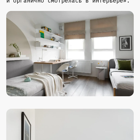
и органично смотрелась в интерьере».
СЛЕДИТЕ ЗА НОВОСТЯМИ
Узнавайте первыми про новинки в наших
коллекциях мебели и получайте
эксклюзивные специальные предложения.
Нажимая «Подписаться», вы соглашаетесь на
почтовую рассылку
согласно политике сайта
.
ПОДПИСАТЬСЯ